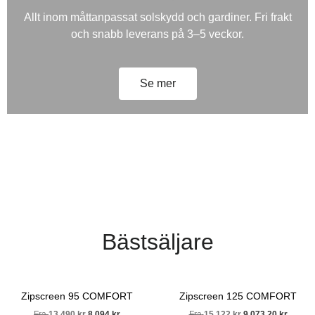
Allt inom måttanpassat solskydd och gardiner. Fri frakt
och snabb leverans på 3–5 veckor.
Se mer
Bästsäljare
Zipscreen 95 COMFORT
Zipscreen 125 COMFORT
Fra
13 490
kr
8 094
kr
Fra
15 122
kr
9 073,20
kr