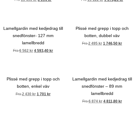
Lamellgardin med kedjedrag till
Plissé med grepp i topp och
snedfönster- 127 mm
botten, dubbel väv
lamellbredd
Fra
2 495
kr
1 746,50
kr
Fra
6 562
kr
4 593,40
kr
Plissé med grepp i topp och
Lamellgardin med kedjedrag till
botten, enkel väv
snedfönster – 89 mm
lamellbredd
Fra
2 430
kr
1 701
kr
Fra
6 874
kr
4 811,80
kr