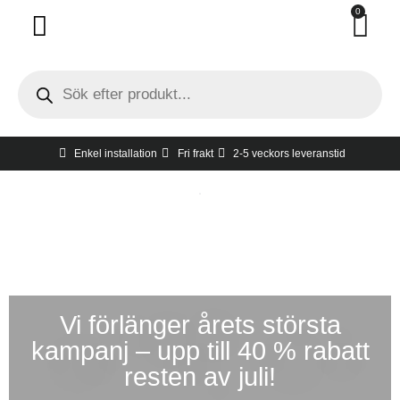
0
Invändigt solskydd
Utvändigt solskydd
Hur man tar mått
Gratis hembesök
Enkel installation
Fri frakt
2-5 veckors leveranstid
Vi förlänger årets största
kampanj – upp till 40 % rabatt
resten av juli!