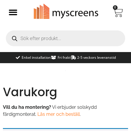
0
Enkel installation
Fri frakt
2-5 veckors leveranstid
Varukorg
Vill du ha montering?
Vi erbjuder solskydd
färdigmonterat.
Läs mer och beställ
.