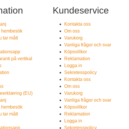
mation
Kundeservice
anj
Kontakta oss
s hembesök
Om oss
 tar mått
Varukorg
Vanliga frågor och svar
llationsapp
Köpsvillkor
ranti på vertikal
Reklamation
s
Logga in
ation
Sekretesspolicy
g
Kontakta oss
ss
Om oss
eerklæring (EU)
Varukorg
anj
Vanliga frågor och svar
s hembesök
Köpsvillkor
 tar mått
Reklamation
Logga in
llationsapp
Sekretesspolicy