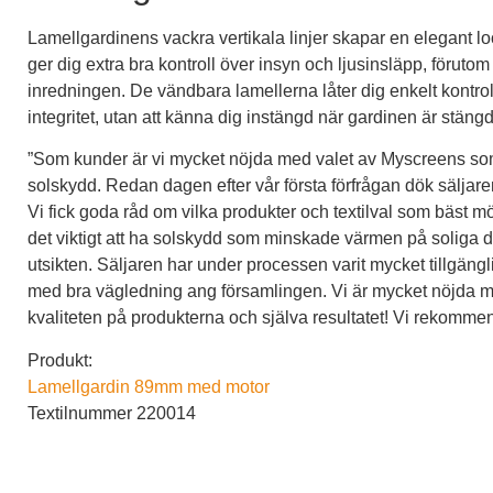
Lamellgardinens vackra vertikala linjer skapar en elegant 
ger dig extra bra kontroll över insyn och ljusinsläpp, förutom 
inredningen. De vändbara lamellerna låter dig enkelt kontro
integritet, utan att känna dig instängd när gardinen är stängd
”Som kunder är vi mycket nöjda med valet av Myscreens som
solskydd. Redan dagen efter vår första förfrågan dök säljar
Vi fick goda råd om vilka produkter och textilval som bäst m
det viktigt att ha solskydd som minskade värmen på soliga 
utsikten. Säljaren har under processen varit mycket tillgäng
med bra vägledning ang församlingen. Vi är mycket nöjda
kvaliteten på produkterna och själva resultatet! Vi rekomme
Produkt:
Lamellgardin 89mm med motor
Textilnummer 220014