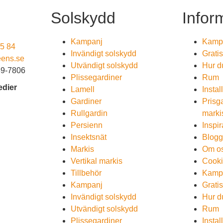
Solskydd
Infor
Kampanj
Kamp
5 84
Invändigt solskydd
Grati
ens.se
Utvändigt solskydd
Hur du
89-7806
Plissegardiner
Rum
edier
Lamell
Insta
Gardiner
Prisga
Rullgardin
marki
Persienn
Inspir
Insektsnät
Blog
Markis
Om o
Vertikal markis
Cooki
Tillbehör
Kamp
Kampanj
Grati
Invändigt solskydd
Hur du
Utvändigt solskydd
Rum
Plissegardiner
Insta