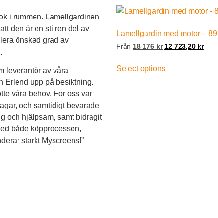
look i rummen. Lamellgardinen
att den är en stilren del av
Lamellgardin med motor – 89
llera önskad grad av
Från
18 176
kr
12 723,20
kr
.
Select options
 leverantör av våra
en Erlend upp på besiktning.
ötte våra behov. För oss var
dagar, och samtidigt bevarade
lig och hjälpsam, samt bidragit
 med både köpprocessen,
nderar starkt Myscreens!”