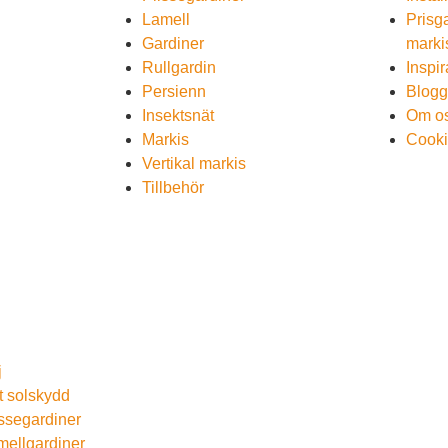
Lamell
Prisga
Gardiner
marki
Rullgardin
Inspir
Persienn
Blog
Insektsnät
Om o
Markis
Cooki
Vertikal markis
Tillbehör
j
t solskydd
issegardiner
mellgardiner