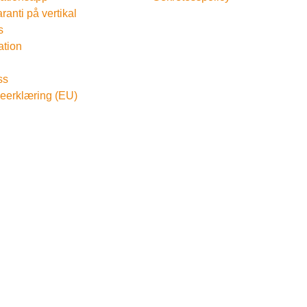
ranti på vertikal
s
ation
g
ss
eerklæring (EU)