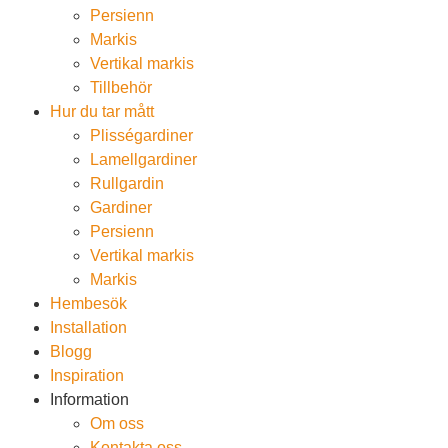
Persienn
Markis
Vertikal markis
Tillbehör
Hur du tar mått
Plisségardiner
Lamellgardiner
Rullgardin
Gardiner
Persienn
Vertikal markis
Markis
Hembesök
Installation
Blogg
Inspiration
Information
Om oss
Kontakta oss