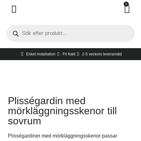
0
Invändigt solskydd
Utvändigt solskydd
Hur man tar mått
Gratis hembesök
Enkel installation
Fri frakt
2-5 veckors leveranstid
Plisségardin med
mörkläggningsskenor till
sovrum
Plisségardiner med mörkläggningsskenor passar