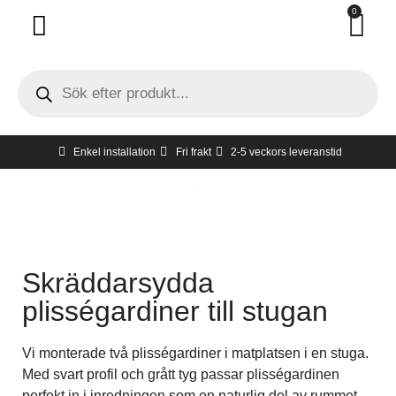
0
Invändigt solskydd
Utvändigt solskydd
Hur man tar mått
Gratis hembesök
Enkel installation
Fri frakt
2-5 veckors leveranstid
Skräddarsydda
plisségardiner till stugan
Vi monterade två plisségardiner i matplatsen i en stuga.
Med svart profil och grått tyg passar plisségardinen
perfekt in i inredningen som en naturlig del av rummet.