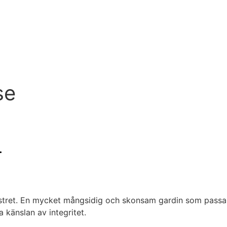
se
.
stret. En mycket mångsidig och skonsam gardin som passar b
a känslan av integritet.