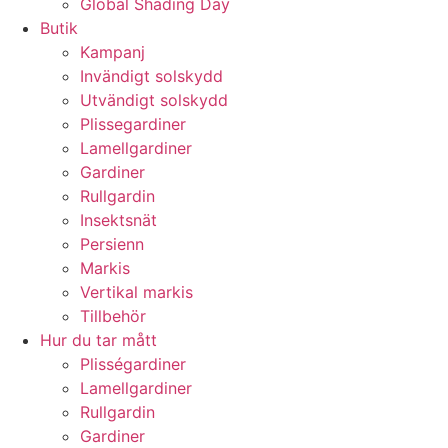
Global Shading Day
Butik
Kampanj
Invändigt solskydd
Utvändigt solskydd
Plissegardiner
Lamellgardiner
Gardiner
Rullgardin
Insektsnät
Persienn
Markis
Vertikal markis
Tillbehör
Hur du tar mått
Plisségardiner
Lamellgardiner
Rullgardin
Gardiner