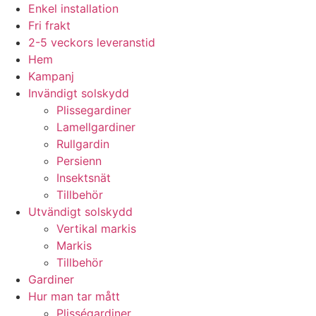
Hoppa
Enkel installation
till
Fri frakt
innehåll
2-5 veckors leveranstid
Hem
Kampanj
Invändigt solskydd
Plissegardiner
Lamellgardiner
Rullgardin
Persienn
Insektsnät
Tillbehör
Utvändigt solskydd
Vertikal markis
Markis
Tillbehör
Gardiner
Hur man tar mått
Plisségardiner