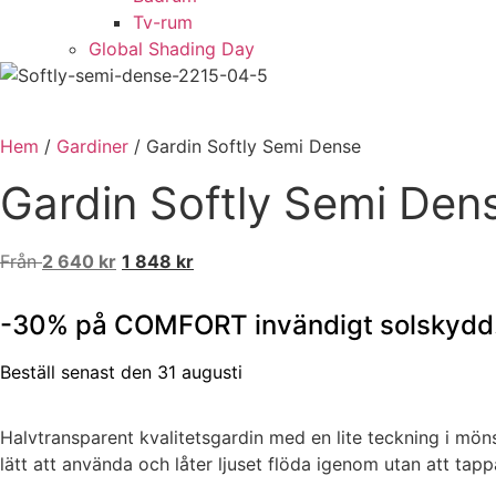
Tv-rum
Global Shading Day
Hem
/
Gardiner
/ Gardin Softly Semi Dense
Gardin Softly Semi Den
Från
Det
2 640
kr
Det
1 848
kr
ursprungliga
nuvarande
priset
priset
-30% på COMFORT invändigt solskydd
var:
är:
2
2
Beställ senast den 31 augusti
640 kr.
640 kr.
Halvtransparent kvalitetsgardin med en lite teckning i mön
lätt att använda och låter ljuset flöda igenom utan att tapp