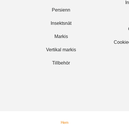
I
Persienn
Grå
Insektsnät
Parkering
*
Markis
220014 Svart.
Ljusinsläpp: 5%.
Cookie
brandhämmande.
Vertikal markis
Genomskinlig.
Tillbehör
Vänster
Höger
Montering - Välj hur produkten sk
Vägg / nära lista
Tak / fönsterbräda / nisch
Vägg/nära lista: Produkten montera
220071 Varmvit.
Hem
Ljusinsläpp: 0%.
Tak / fönsterbräda / nisch: Produkte