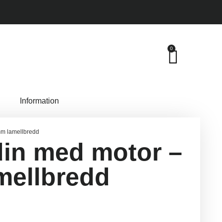
0
Information
mm lamellbredd
din med motor –
mellbredd