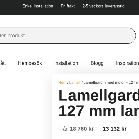
Enkel installation
Fri frakt
2-5 veckors leveranstid
ått
Hembesök
Installation
Blogg
Inspiration
Hem
/
Lamell
/ Lamellgardin med motor – 127 
Lamellgar
127 mm la
18 760
kr
13 132
kr
Från