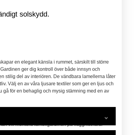
digt solskydd.
skapar en elegant känsla i rummet, särskilt till större
. Gardinen ger dig kontroll över både innsyn och
en stilig del av interiören. De vändbara lamellerna låter
liv. Välj en av våra ljusare textiler som ger en ljus och
 du gå för en behaglig och mysig stämning med en av
jupet på fönsterkarmen. Önskar man ha dekorationer i
välja en smalare lamellbredd för att få plats. Smalare
 vill montera lamellgardinen på vägg/listnära.
meter (mm).