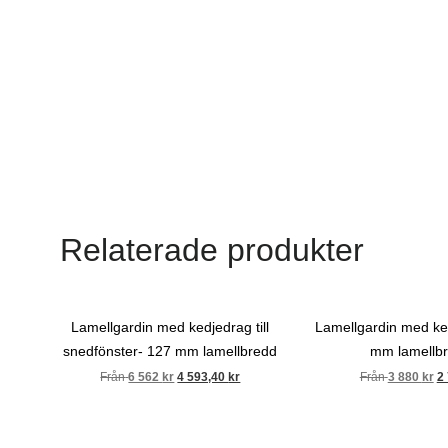
Relaterade produkter
Lamellgardin med kedjedrag till
Lamellgardin med ke
snedfönster- 127 mm lamellbredd
mm lamellb
Från
6 562
kr
4 593,40
kr
Från
3 880
kr
2