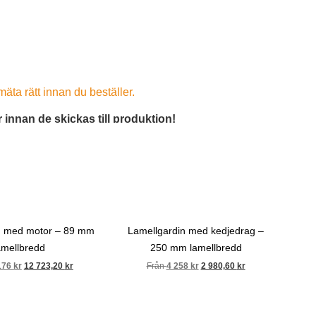
 bort damm. På fläckar kan man använda en fuktig trasa
Har redan en
för hårt då du kan skada den beskyddande hinnan på
kompatibel
RTS-
fjärrkontroll
t.
t mäta rätt innan du beställer.
5 olika produkter separat eller så går det att
r innan de skickas till produktion!
era produkter samtidigt.
 kontaktar vi dig på telefon för att kvalitetssäkra alla
210003 Ljusgrå.
210030 Vit. Ljusinsläpp:
Ljusinsläpp: 12%.
24%.
den är parkerad och samlad?
rad (samlad) position bestäms av bredden på skenan
exempel i tabell.
n med motor – 89 mm
Lamellgardin med kedjedrag –
amellbredd
250 mm lamellbredd
176
kr
12 723,20
kr
Från
4 258
kr
2 980,60
kr