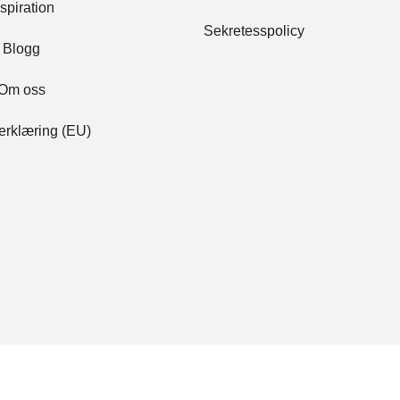
nspiration
Sekretesspolicy
Blogg
Om oss
220054 Mörkblå.
220070 Vit. Ljusinsläpp:
Ljusinsläpp: 13%.
0%. Mörkläggning.
erklæring (EU)
Båda sidor
a monteras
*
s på väggen eller på listan ovanför fönstret.
220072 Beige.
220073 Ljusgrå.
Ljusinsläpp: 0%.
Ljusinsläpp: 0%.
n monteras i taket eller i fönsterbrädan /