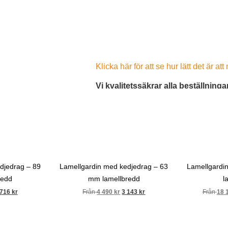
Textil/tyg
*
Rengörs med en torr trasa för att få
1 st 1-kanals
1 st 5-kanals
eller en mjuk borste. Skrubba inte 
RTS-
RTS-
fjärrkontroll
fjärrkontroll
lamellerna.
+690
+990
Måttagning:
1-kanals fjärrkontroll styr et produk
Klicka här för att se hur lätt det är at
5-kanals fjärrkontroll styr upp till 
Vi kvalitetssäkrar alla beställninga
programmera så att du kan styra fl
När du har skickat in en beställning så
detaljer i din beställning.
210001 Varmvit.
SmartHome system (valfritt)
Ljusinsläpp: 19%.
Hur mycket bygger en lamell när 
Hur mycket en lamell bygger i parke
och vilken lamellbredd du väljer. Se 
djedrag – 89
Lamellgardin med kedjedrag – 63
Lamellgardi
redd
mm lamellbredd
l
 716
kr
Från
4 490
kr
3 143
kr
Från
18 
1 st SOMFY
Inget
Tahoma Switch
smarthome
+3490