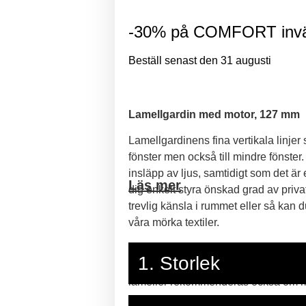
-30% på COMFORT invän
Beställ senast den 31 augusti
Lamellgardin med motor, 127 mm
Lamellgardinens fina vertikala linjer 
fönster men också till mindre fönster
insläpp av ljus, samtidigt som det är 
Läs mer
dig enkelt styra önskad grad av privat
trevlig känsla i rummet eller så kan
våra mörka textiler.
De flesta väljer lamellbredd efter d
1. Storlek
fönsterkarmen rekommenderas det att 
lameller rekommenderas också om man
Kom ihåg att ange alla mått i milli