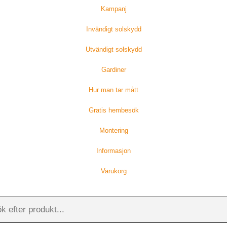
Mörkläggning.
Kampanj
fönsternisch.
Invändigt solskydd
Bottenvikt
*
Utvändigt solskydd
Gardiner
Hur man tar mått
Gratis hembesök
Med
Dolda
bottenkedja
bottenvikter
220074 Grå. Ljusinsläpp:
Montering
0%. Mörkläggning.
Informasjon
Varukorg