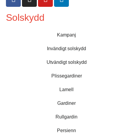
Ljusinsläpp: 0%.
Ljusinsläpp: 0%.
Solskydd
Kampanj
Invändigt solskydd
Utvändigt solskydd
330081 Ljus beige
330082 Ljus kallgrå
struktur. Svagt
struktur. Ljusinsläpp:
Plissegardiner
genomskinlig.
20%.
Ljusinsläpp: 28%.
Lamell
Gardiner
Rullgardin
Persienn