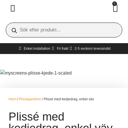
0
Invändigt solskydd
Utvändigt solskydd
Hur man tar mått
Gratis hembesök
Enkel installation
Fri frakt
2-5 veckors leveranstid
Hem
/
Plissegardiner
/ Plissé med kedjedrag, enkel väv
Plissé med