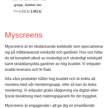
Med barnsäkring klipper vi lite av sladden för att
grepp, dubbel väv
Champagne
minska risken för olyckor. Mät hur högt den är från
Fra
3 430
kr
2 401
kr
golvet och upp till där du behöver montera din
solskyddsprodukt.
310043 Grå Blank.
310060 Vit Matt.
Transparens: 2%.
Transparens: 0%.
Myscreens
Ljusinsläpp: 10%.
Ljusinsläpp: 1%.
Myscreens är en rikstäckande webbutik som specialiserar
sig på måttanpassat solskydd och gardiner. Hos oss hittar
du ett komplett utbud av invändigt och utvändigt solskydd
samt skräddarsydda gardiner av hög kvalitet. Vi erbjuder
snabb leverans och fri frakt.
Alla våra produkter håller hög kvalitet och är enkla att
310064 Mörkgrå Matt.
320051 Ljusbeige.
montera med vår monteringsapp, eller så kan du boka
Transparens: 0%.
Genomskinlig.
montering. Vi erbjuder gratis rådgivning via digital eller
Ljusinsläpp: 9%.
Transparens: 10%.
Ljusinsläpp: 46%.
fysisk besiktning med mätningsgaranti för din trygghet.
Myscreens är engagerade i att ge dig en enastående