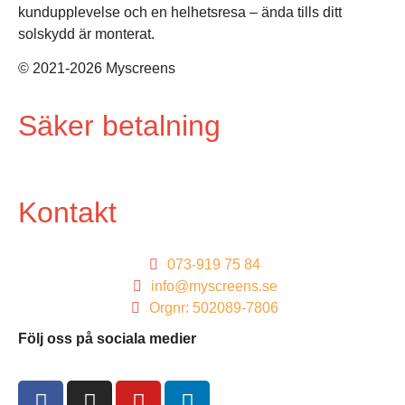
kundupplevelse och en helhetsresa – ända tills ditt
solskydd är monterat.
© 2021-2026 Myscreens
Säker betalning
320058 Kall grå.
320083 Brun. Struktur.
Genomskinlig.
Ljusinsläpp: 6%.
Transparens: 11%.
Ljusinsläpp: 31%.
Kontakt
073-919 75 84
info@myscreens.se
Orgnr: 502089-7806
Följ oss på sociala medier
330014 Svart. Slät.
330016 Ljus varmgrå.
Transparens: 0%.
Transparens: 0%.