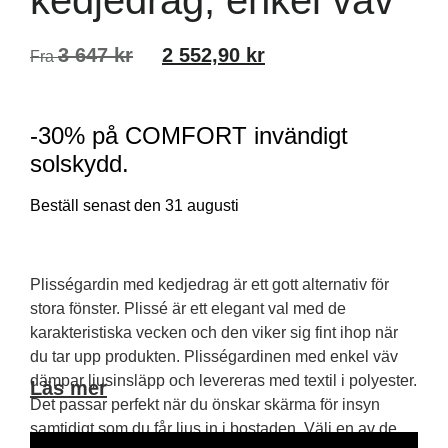
kedjedrag, enkel väv
3 647
kr
2 552,90
kr
Fra
-30% på COMFORT invändigt
solskydd.
Beställ senast den 31 augusti
Plisségardin med kedjedrag är ett gott alternativ för
stora fönster. Plissé är ett elegant val med de
karakteristiska vecken och den viker sig fint ihop när
du tar upp produkten. Plisségardinen med enkel väv
dämpar ljusinsläpp och levereras med textil i polyester.
Läs mer
Det passar perfekt när du önskar skärma för insyn
samtidigt som du får ljus in i bostaden. Välj en av de