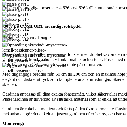
Fra
Det ursprungliga priset var: 4 626 kr.
4 626
kr
Det nuvarande priset
-30% på COMFORT invändigt solskydd.
Beställ senast den 31 augusti
Plisségardin för gavelfönster / sneda fönster med dubbel väv är den i
gardin en unik kombination av funktionalitet och estetik. Plissé med d
hålla kylan ute på vintern och värmen ute på sommaren.
Med tillgängliga bredder från 50 cm till 200 cm och en maximal höjd på
elegant och diskret uttryck som kompletterar alla inredningar. Skienen
skienen.
Gardinen anpassas till dina exakta fönstermått, vilket säkerställer max
Plisségardinen är tillverkad av slitstarka material som är enkla att unde
Gardinen är enkel att montera och fästs på den övre karmen av fönstre
mekanismen gör det enkelt att justera gardinen efter behov, och barn
Montering: