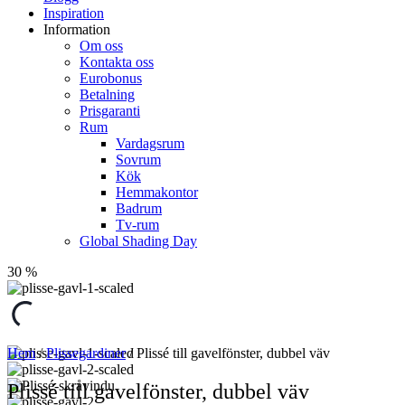
Inspiration
Information
Om oss
Kontakta oss
Eurobonus
Betalning
Prisgaranti
Rum
Vardagsrum
Sovrum
Kök
Hemmakontor
Badrum
Tv-rum
Global Shading Day
30 %
Hem
/
Plissegardiner
/ Plissé till gavelfönster, dubbel väv
Plissé till gavelfönster, dubbel väv