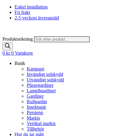
Enkel installation
Fri frakt
2-5 veckors leveranstid
Produktsökning
0
kr
0
Varukorg
Butik
Kampanj
Invändigt solskydd
Utvändigt solskydd
Plissegardiner
Lamellgardiner
Gardiner
Rullgardin
Insektsnät
Persienn
Markis
Vertikal markis
Tillbehör
Hur du tar mått