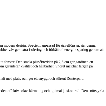
 en modern design. Speciellt anpassad för gavelfönster, ger denna
ubbel väv ger extra isolering och förbättrad energibesparing genom att
ditt fönster. Den smala plissébredden på 2,5 cm ger gardinen ett
om garanterar kvalitet och hållbarhet. Snöret matchar färgen på
t med plats, och ger ett snyggt och stilrent fönsterparti.
r den effektiv solavskärmning och optimal ljuskontroll. Den snörstyrda