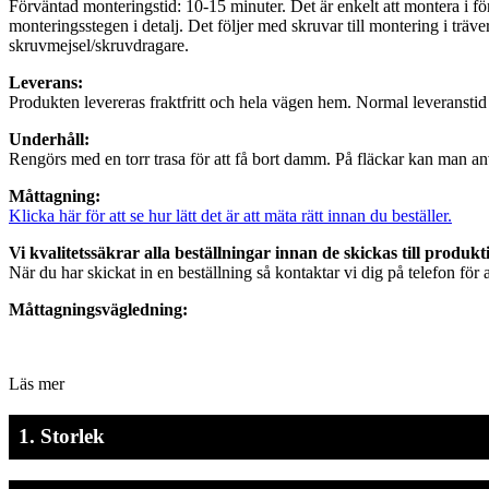
Förväntad monteringstid: 10-15 minuter. Det är enkelt att montera i fö
monteringsstegen i detalj. Det följer med skruvar till montering i trä
skruvmejsel/skruvdragare.
Leverans:
Produkten levereras fraktfritt och hela vägen hem. Normal leveranstid 
Underhåll:
Rengörs med en torr trasa för att få bort damm. På fläckar kan man anv
Måttagning:
Klicka här för att se hur lätt det är att mäta rätt innan du beställer.
Vi kvalitetssäkrar alla beställningar innan de skickas till produkt
När du har skickat in en beställning så kontaktar vi dig på telefon för at
Måttagningsvägledning:
Läs mer
1. Storlek
Kom ihåg att ange alla mått i millimeter (mm).