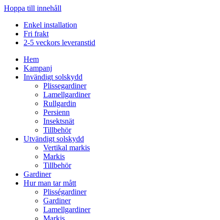
Hoppa till innehåll
Enkel installation
Fri frakt
2-5 veckors leveranstid
Hem
Kampanj
Invändigt solskydd
Plissegardiner
Lamellgardiner
Rullgardin
Persienn
Insektsnät
Tillbehör
Utvändigt solskydd
Vertikal markis
Markis
Tillbehör
Gardiner
Hur man tar mått
Plisségardiner
Gardiner
Lamellgardiner
Markis