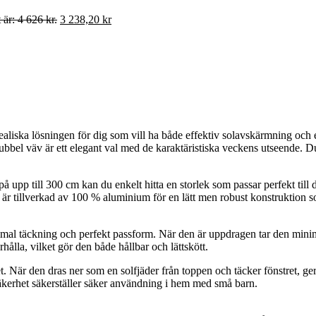
 är: 4 626 kr.
3 238,20
kr
dealiska lösningen för dig som vill ha både effektiv solavskärmning och
ubbel väv är ett elegant val med de karaktäristiska veckens utseende. D
 upp till 300 cm kan du enkelt hitta en storlek som passar perfekt till 
 är tillverkad av 100 % aluminium för en lätt men robust konstruktion s
imal täckning och perfekt passform. När den är uppdragen tar den minimal
rhålla, vilket gör den både hållbar och lättskött.
t. När den dras ner som en solfjäder från toppen och täcker fönstret, ge
säkerhet säkerställer säker användning i hem med små barn.