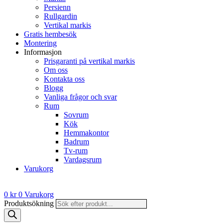
Persienn
Rullgardin
Vertikal markis
Gratis hembesök
Montering
Informasjon
Prisgaranti på vertikal markis
Om oss
Kontakta oss
Blogg
Vanliga frågor och svar
Rum
Sovrum
Kök
Hemmakontor
Badrum
Tv-rum
Vardagsrum
Varukorg
0
kr
0
Varukorg
Produktsökning