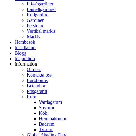
Plisségardiner
Lamellgardiner
Rullgardin
Gardiner
Persienn
Vertikal markis
Markis
Hembesök
Installation
Blogg
Inspiration
Information
Om oss
Kontakta oss
Eurobonus
Betalning
Prisgaranti
Rum
Vardagsrum
Sovrum
Kök
Hemmakontor
Badrum
Tv-rum
Global Shading Day