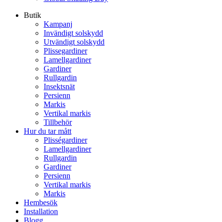
Butik
Kampanj
Invändigt solskydd
Utvändigt solskydd
Plissegardiner
Lamellgardiner
Gardiner
Rullgardin
Insektsnät
Persienn
Markis
Vertikal markis
Tillbehör
Hur du tar mått
Plisségardiner
Lamellgardiner
Rullgardin
Gardiner
Persienn
Vertikal markis
Markis
Hembesök
Installation
Blogg