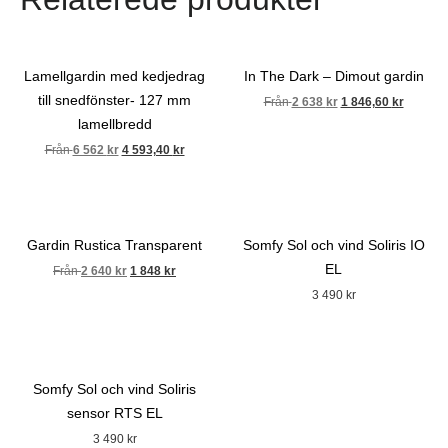
Lamellgardin med kedjedrag
In The Dark – Dimout gardin
till snedfönster- 127 mm
Från
2 638
kr
1 846,60
kr
lamellbredd
Från
6 562
kr
4 593,40
kr
Gardin Rustica Transparent
Somfy Sol och vind Soliris IO
EL
Från
2 640
kr
1 848
kr
3 490
kr
Somfy Sol och vind Soliris
sensor RTS EL
3 490
kr