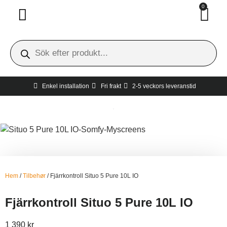
0
Invändigt solskydd
Utvändigt solskydd
Hur man tar mått
Gratis hembesök
Enkel installation
Fri frakt
2-5 veckors leveranstid
Hem
/
Tilbehør
/ Fjärrkontroll Situo 5 Pure 10L IO
Fjärrkontroll Situo 5 Pure 10L IO
1 390
kr