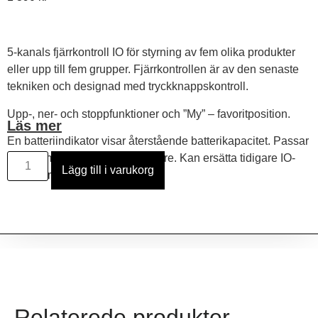
5-kanals fjärrkontroll IO för styrning av fem olika produkter
eller upp till fem grupper.
Fjärrkontrollen är av den senaste
tekniken och designad med tryckknappskontroll.
Upp-, ner- och stoppfunktioner och ”My” – favoritposition.
Läs mer
En batteriindikator visar återstående batterikapacitet. Passar
Somfy-motorer med IO-mottagare. Kan ersätta tidigare IO-
Lägg till i varukorg
fjärrkontroller.
Relaterede produkter