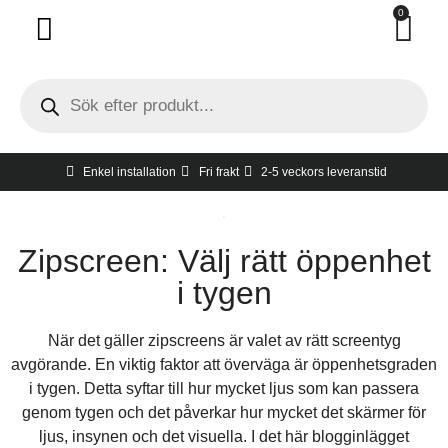
0
Invändigt solskydd
Utvändigt solskydd
Hur man tar mått
Gratis hembesök
Enkel installation
Fri frakt
2-5 veckors leveranstid
Zipscreen: Välj rätt öppenhet
i tygen
När det gäller zipscreens är valet av rätt screentyg
avgörande. En viktig faktor att överväga är öppenhetsgraden
i tygen. Detta syftar till hur mycket ljus som kan passera
genom tygen och det påverkar hur mycket det skärmer för
ljus, insynen och det visuella. I det här blogginlägget