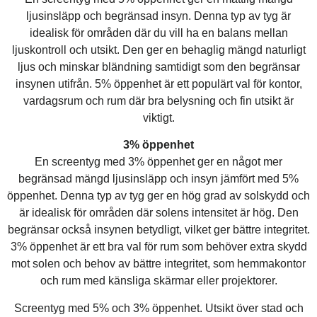
ljusinsläpp och begränsad insyn. Denna typ av tyg är
idealisk för områden där du vill ha en balans mellan
ljuskontroll och utsikt. Den ger en behaglig mängd naturligt
ljus och minskar bländning samtidigt som den begränsar
insynen utifrån. 5% öppenhet är ett populärt val för kontor,
vardagsrum och rum där bra belysning och fin utsikt är
viktigt.
3% öppenhet
En screentyg med 3% öppenhet ger en något mer
begränsad mängd ljusinsläpp och insyn jämfört med 5%
öppenhet. Denna typ av tyg ger en hög grad av solskydd och
är idealisk för områden där solens intensitet är hög. Den
begränsar också insynen betydligt, vilket ger bättre integritet.
3% öppenhet är ett bra val för rum som behöver extra skydd
mot solen och behov av bättre integritet, som hemmakontor
och rum med känsliga skärmar eller projektorer.
Screentyg med 5% och 3% öppenhet. Utsikt över stad och