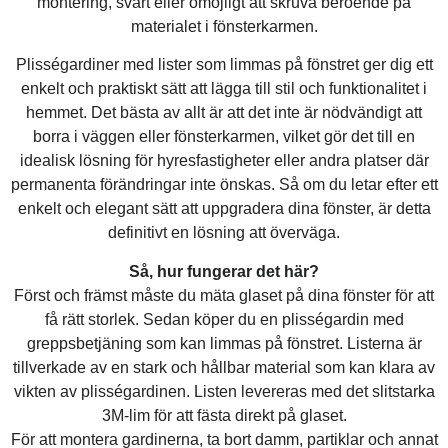
montering, svårt eller omöjligt att skruva beroende på
materialet i fönsterkarmen.
Plisségardiner med lister som limmas på fönstret ger dig ett
enkelt och praktiskt sätt att lägga till stil och funktionalitet i
hemmet. Det bästa av allt är att det inte är nödvändigt att
borra i väggen eller fönsterkarmen, vilket gör det till en
idealisk lösning för hyresfastigheter eller andra platser där
permanenta förändringar inte önskas. Så om du letar efter ett
enkelt och elegant sätt att uppgradera dina fönster, är detta
definitivt en lösning att överväga.
Så, hur fungerar det här?
Först och främst måste du mäta glaset på dina fönster för att
få rätt storlek. Sedan köper du en plisségardin med
greppsbetjäning som kan limmas på fönstret. Listerna är
tillverkade av en stark och hållbar material som kan klara av
vikten av plisségardinen. Listen levereras med det slitstarka
3M-lim för att fästa direkt på glaset.
För att montera gardinerna, ta bort damm, partiklar och annat