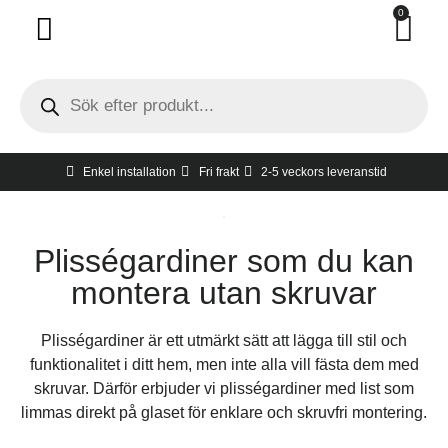
0
Invändigt solskydd
Utvändigt solskydd
Hur man tar mått
Gratis hembesök
Enkel installation
Fri frakt
2-5 veckors leveranstid
Plisségardiner som du kan
montera utan skruvar
Plisségardiner är ett utmärkt sätt att lägga till stil och
funktionalitet i ditt hem, men inte alla vill fästa dem med
skruvar. Därför erbjuder vi plisségardiner med list som
limmas direkt på glaset för enklare och skruvfri montering.